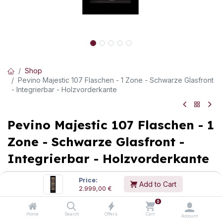
Shop
Pevino Majestic 107 Flaschen - 1 Zone - Schwarze Glasfront
- Integrierbar - Holzvorderkante
Pevino Majestic 107 Flaschen - 1
Zone - Schwarze Glasfront -
Integrierbar - Holzvorderkante
In diesem integrierbaren Weinkühlschrank vom dänischen
Price:
Add to Cart
Hersteller Pevino können Sie bis zu 107 Flaschen in einer
2.999,00
€
Temperaturzone lagern.
0
Pevino zählt zu den besten Weinkühlschränken am Markt, was
Home
Search
Offers
Cart
Account