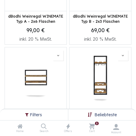
dBodhi Weinregal WINEMATE
dBodhi Weinregal WINEMATE
Typ A - 2x6 Flaschen
Typ B - 2x3 Flaschen
99,00
€
69,00
€
inkl.
20
% MwSt.
inkl.
20
% MwSt.
dBodhi Weinregal WINEMATE
dBodhi Weinregal WINEMATE
Filters
Beliebteste
Typ C - 2x4 Flaschen
Typ D - 3x2 Flaschen
0
78,00
€
99,00
€
Home
Search
Offers
Cart
Account