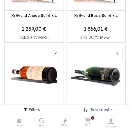
Xi Grand Anbau Set 6 x L
Xi Grand Basis Set 6 x L
1.259,00
€
1.366,01
€
inkl.
20
% MwSt.
inkl.
20
% MwSt.
Xi Solo Side S - 0,75 bis 1,5 L
Xi Solo Side M - 1,5 bis 3 L
Filters
Beliebteste
Flasche Wandhalterung
Flasche Wandhalterung
0
62,40
€
70,80
€
Home
Search
Offers
Cart
Account