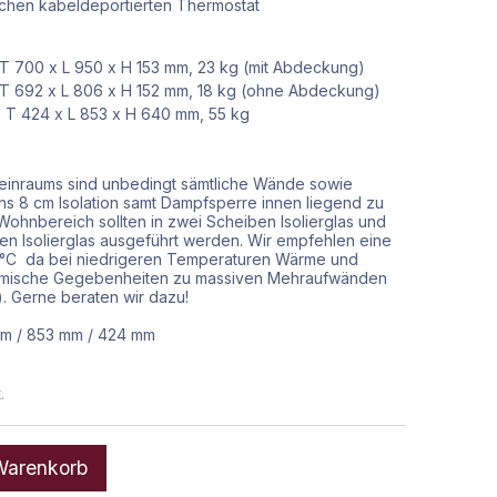
schen kabeldeportierten Thermostat
T 700 x L 950 x H 153 mm, 23 kg (mit Abdeckung)
 T 692 x L 806 x H 152 mm, 18 kg (ohne Abdeckung)
: T 424 x L 853 x H 640 mm, 55 kg
Weinraums sind unbedingt sämtliche Wände sowie
s 8 cm Isolation samt Dampfsperre innen liegend zu
ohnbereich sollten in zwei Scheiben Isolierglas und
n Isolierglas ausgeführt werden. Wir empfehlen eine
-14°C da bei niedrigeren Temperaturen Wärme und
ermische Gegebenheiten zu massiven Mehraufwänden
. Gerne beraten wir dazu!
m
/
853
mm
/
424
mm
.
arenkorb