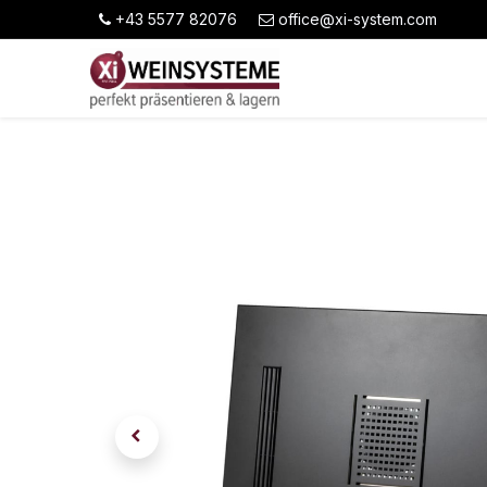
+43 5577 82076
office@xi-system.com