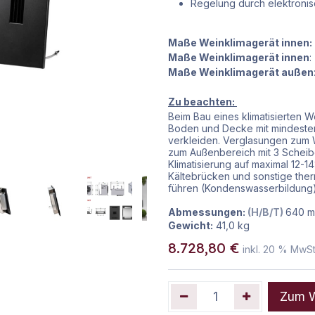
Regelung durch elektroni
Maße Weinklimagerät innen:
Maße Weinklimagerät innen
:
Maße Weinklimagerät außen
Zu beachten:
Beim Bau eines klimatisierten 
Boden und Decke mit mindesten
verkleiden. Verglasungen zum W
zum Außenbereich mit 3 Scheibe
Klimatisierung auf maximal 12
Kältebrücken und sonstige th
führen (Kondenswasserbildung)
Abmessungen:
(H/B/T)
640
m
Gewicht:
41,0
kg
8.728,80
€
inkl.
20
% MwSt
Zum W