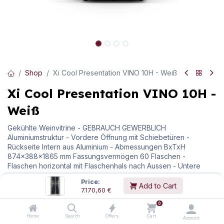
Shop
Xi Cool Presentation VINO 10H - Weiß
Xi Cool Presentation VINO 10H -
Weiß
Gekühlte Weinvitrine - GEBRAUCH GEWERBLICH
Aluminiumstruktur - Vordere Öffnung mit Schiebetüren -
Rückseite Intern aus Aluminium - Abmessungen BxTxH
874x388x1865 mm Fassungsvermögen 60 Flaschen -
Flaschen horizontal mit Flaschenhals nach Aussen - Untere
Temperatur Einstellung mit interner Kühlung Statik oder mit
Price:
Umluft - LED-Standardbeleuchtung Natur-Weiss.
Add to Cart
7.170,60
€
DYNAMISCHES WEISS MIT FERNBEDIENUNG
0
Home
Search
Offers
Cart
Account
Installation des DYNAMIC WHITE LED-Systems (140 LEDs / m