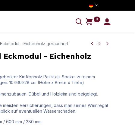
0
NFORMATION
Eckmodul - Eichenholz geräuchert
 Eckmodul - Eichenholz
ebeizter Kiefernholz Passt als Sockel zu einem
en: 10x60x28 cm (Höhe x Breite x Tiefe)
ammenzubauen. Dübel und Holzleim sind beigelegt.
e meisten Versicherungen, dass man seines Weinregal
blick auf eventuellen Wasserschaden.
m
/
600
mm
/
280
mm