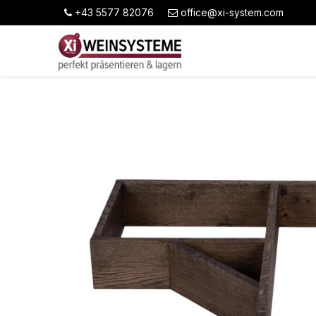
+43 5577 82076
office@xi-system.com