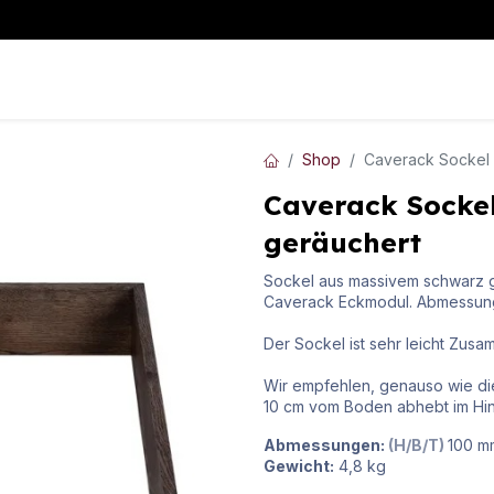
WeinKLIMA
WeinLAGERUNG
WeinAUSSCHANK
Mehr I
Shop
Caverack Sockel 
Caverack Sockel
geräuchert
Sockel aus massivem schwarz g
Caverack Eckmodul. Abmessung
Der Sockel ist sehr leicht Zus
Wir empfehlen, genauso wie di
10 cm vom Boden abhebt im Hin
Abmessungen:
(H/B/T)
100
m
Gewicht:
4,8
kg