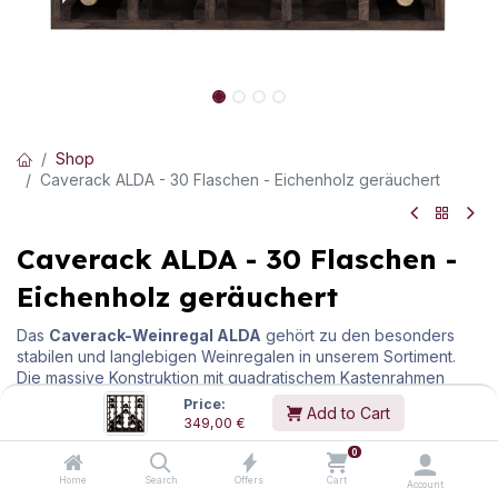
Shop
Caverack ALDA - 30 Flaschen - Eichenholz geräuchert
Caverack ALDA - 30 Flaschen -
Eichenholz geräuchert
Das
Caverack-Weinregal ALDA
gehört zu den besonders
stabilen und langlebigen Weinregalen in unserem Sortiment.
Die massive Konstruktion mit quadratischem Kastenrahmen
sorgt für hohe Standfestigkeit, klare Linien und eine
Price:
Add to Cart
hochwertige, natürliche Optik – ideal für private Weinkeller,
349,00
€
stilvolle Weinräume und professionelle Lagerbereiche.
0
Ein besonderer Vorteil der Caverack-Serie:
Alle Module
Home
Search
Offers
Cart
Account