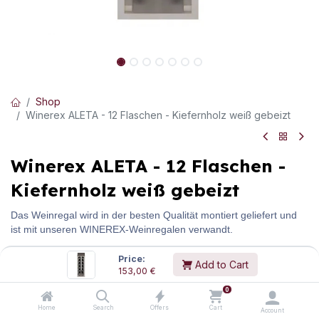
Shop
Winerex ALETA - 12 Flaschen - Kiefernholz weiß gebeizt
Winerex ALETA - 12 Flaschen -
Kiefernholz weiß gebeizt
Das Weinregal wird in der besten Qualität montiert geliefert und
ist mit unseren WINEREX-Weinregalen verwandt.
Größe: 65 cm x 24 cm x 32 cm (Höhe x Breite x Tiefe). Dieses
Price:
Add to Cart
Winerex-Modul kann in der Höhe an Ihren Raum angepasst
153,00
€
werden.
0
Flaschentyp -
Bordeaux, Bourgogne.
Home
Search
Offers
Cart
Account