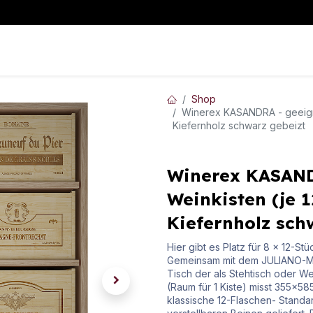
WeinKLIMA
WeinLAGERUNG
WeinAUSSCHANK
Mehr I
Shop
Winerex KASANDRA - geeignet
Kiefernholz schwarz gebeizt
Winerex KASAND
Weinkisten (je 1
Kiefernholz sch
Hier gibt es Platz für 8 x 12-S
Gemeinsam mit dem JULIANO-Mod
Tisch der als Stehtisch oder W
(Raum für 1 Kiste) misst 355x58
klassische 12-Flaschen- Standa