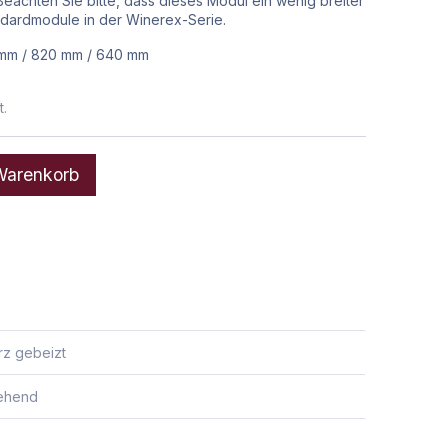
 Beachten Sie bitte, dass dieses Modul ein wenig breiter
andardmodule in der Winerex-Serie.
mm
/
820
mm
/
640
mm
.
arenkorb
rz gebeizt
tehend