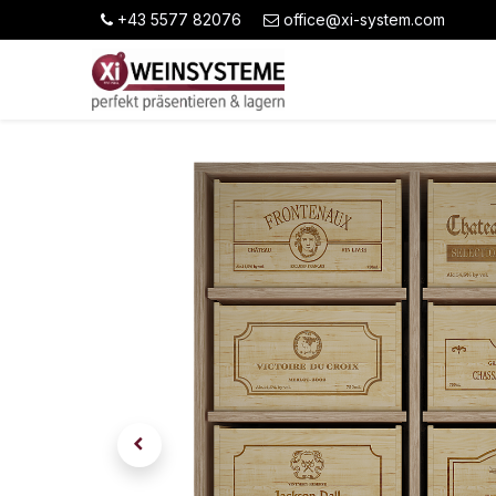
+43 5577 82076
office@xi-system.com