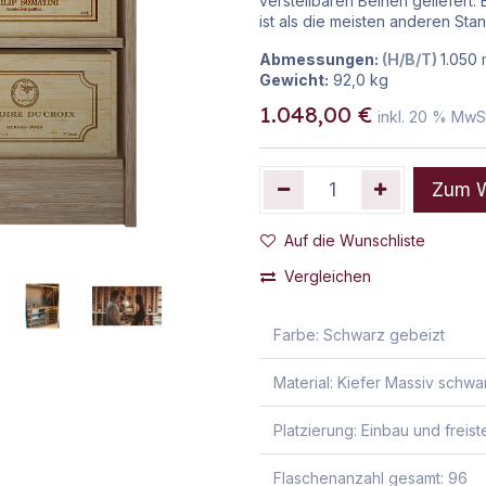
verstellbaren Beinen geliefert.
ist als die meisten anderen St
Abmessungen:
(H/B/T)
1.050
Gewicht:
92,0
kg
1.048,00
€
inkl.
20
% MwSt
Zum W
Auf die Wunschliste
Vergleichen
Farbe
:
Schwarz gebeizt
Material
:
Kiefer Massiv schwa
Platzierung
:
Einbau und freis
Flaschenanzahl gesamt
:
96