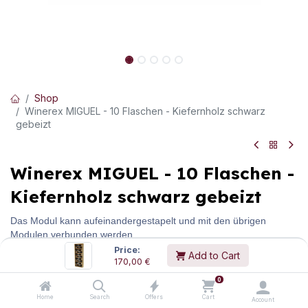
Shop
Winerex MIGUEL - 10 Flaschen - Kiefernholz schwarz
gebeizt
Winerex MIGUEL - 10 Flaschen -
Kiefernholz schwarz gebeizt
Das Modul kann aufeinandergestapelt und mit den übrigen
Modulen verbunden werden.
Price:
Add to Cart
Abmessungen:
(H/B/T)
1.050
mm
/
370
mm
/
115
mm
170,00
€
Gewicht:
8,0
kg
0
170,00
€
inkl.
20
% MwSt.
Home
Search
Offers
Cart
Account