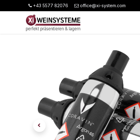
+43 5577 82076
office@xi-system.com