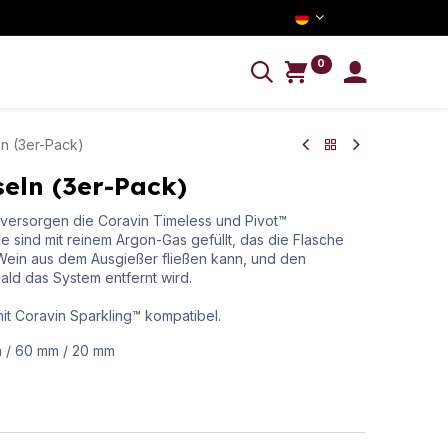
0
NFORMATION
n (3er-Pack)
ln (3er-Pack)
versorgen die Coravin Timeless und Pivot™
 sind mit reinem Argon-Gas gefüllt, das die Flasche
 Wein aus dem Ausgießer fließen kann, und den
bald das System entfernt wird.
it Coravin Sparkling™ kompatibel.
m
/
60
mm
/
20
mm