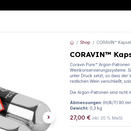
WeinKLIMA
WeinLAGERUNG
WeinAUSSCHANK
Mehr I
Shop
CORAVIN™ Kapsel
CORAVIN™ Kapse
Coravin Pure™ Argon-Patronen 
Weinkonservierungssysteme. Sie
unter Druck setzt, so dass der
restlichen Wein verschließt, so
Die Argon-Patronen sind nicht m
Abmessungen:
(H/B/T)
90
m
Gewicht:
0,3
kg
27,00
€
inkl.
20
% MwSt.