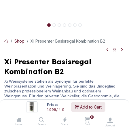
Shop
Xi Presenter Basisregal Kombination B2
Xi Presenter Basisregal
Kombination B2
Xi Weinsysteme stehen als Synonym für perfekte
Weinpräsentation und Weinlagerung. Sie sind das Bindeglied
zwischen professionellem Weinanbau und optimalem
Weingenuss. Für den privaten Weinkeller, die Gastronomie, die
Vinothek oder den Weinhandel. Weinkenner wählen Xi
Price:
Weinsysteme, denn Xi präsentiert Weine von der schönsten Seite.
Add to Cart
1.999,14
€
Modulare Weinpräsentation im Fokus. Der Xi Presenter wird ganz
0
einfach über 2 seitliche Halterungen aus Aluminium am Boden
und an der Decke oder Wand fixiert. Aufgrund unterschiedlicher
Home
Search
Offers
Cart
Account
Rohrlängen und ausziehbarer Befestigungshülsen kann dieser an