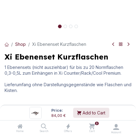
Shop
Xi Ebenenset Kurzflaschen
Xi Ebenenset Kurzflaschen
1 Ebenensets (nicht ausziehbar) für bis zu 20 Normflaschen
0,3-0,5L zum Einhängen in Xi Counter/Rack/Cool Premium.
Lieferumfang ohne Darstellungsgegenstände wie Flaschen und
Kisten.
Abmessungen:
(H/B/T)
540
mm
/
100
mm
/
540
mm
Price:
Gewicht:
5,02
kg
Add to Cart
84,00
€
84,00
€
inkl.
20
% MwSt.
0
Home
Search
Offers
Cart
Account