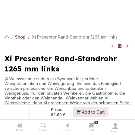
Shop
Xi Presenter Rand-Standrohr 1265 mm links
Xi Presenter Rand-Standrohr
1265 mm links
Xi Weinsysteme stehen als Synonym für perfekte
Weinpräsentation und Weinlagerung. Sie sind das Bindeglied
zwischen professionellem Weinanbau und optimalem
Weingenuss. Für den privaten Weinkeller, die Gastronomie, die
Vinothek oder den Weinhandel. Weinkenner wählen Xi
Weinsysteme, denn Xi präsentiert Weine von der schönsten Seite.
Modulare Weinpräsentation im Fokus.
Price:
Add to Cart
82,80
€
-
Standrohr individuell ablängbar, rechts einseitig gelocht,
0
Ausnehmung unten hinten
Home
Search
Offers
Cart
Account
Abmessungen:
(H/B/T)
1.265
mm
/
30
mm
/
30
mm