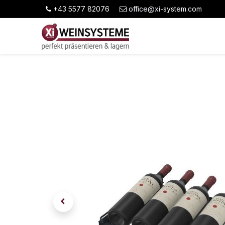
+43 5577 82076
office@xi-system.com