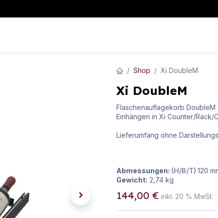
WeinKLIMA
WeinLAGERUNG
WeinAUSSCHANK
Mehr I
Shop
Xi DoubleM
Xi DoubleM
Flaschenauflagekorb DoubleM o
Einhängen in Xi Counter/Rack/
Lieferumfang ohne Darstellung
Abmessungen:
(H/B/T)
120
m
Gewicht:
2,74
kg
144,00
€
inkl.
20
% MwSt.