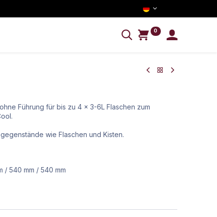
0
NFORMATION
hne Führung für bis zu 4 x 3-6L Flaschen zum
Cool.
sgegenstände wie Flaschen und Kisten.
m
/
540
mm
/
540
mm