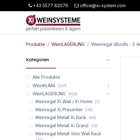
+43 5577 82076
office@xi-system.com
Produkte
WeinLAGERUNG
Weinregal dBodhi
- 5 Ar
Kategorien
Alle Produkte
WeinKLIMA
(201)
WeinLAGERUNG
(622)
Weinregal Xi Wall / Xi Home
(2)
Weinregal Xi Presenter
(36)
Weinregal Metall Xi Rack
(66)
Weinregal Metall Xi Grand
(13)
Weinregal Metall Vino Wall Rack
(10)