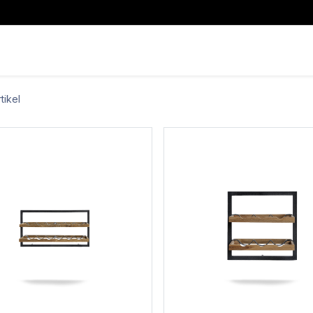
WeinKLIMA
WeinLAGERUNG
WeinAUSSCHANK
Mehr I
tikel