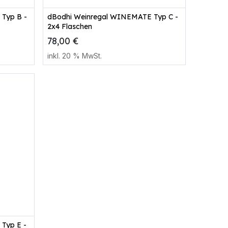
Zum Warenkorb
Typ B -
dBodhi Weinregal WINEMATE Typ C -
2x4 Flaschen
78,00
€
inkl.
20
% MwSt.
Typ E -