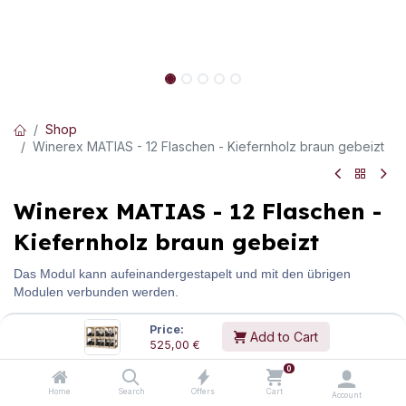
Shop
Winerex MATIAS - 12 Flaschen - Kiefernholz braun gebeizt
Winerex MATIAS - 12 Flaschen -
Kiefernholz braun gebeizt
Das Modul kann aufeinandergestapelt und mit den übrigen
Modulen verbunden werden.
Price:
Add to Cart
525,00
€
Abmessungen:
(H/B/T)
510
mm
/
680
mm
/
320
mm
0
Gewicht:
14,0
kg
Home
Search
Offers
Cart
525,00
€
Account
inkl.
20
% MwSt.